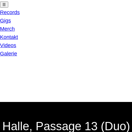
☰
Records
Gigs
Merch
Kontakt
Videos
Galerie
Halle, Passage 13 (Duo)