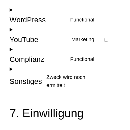
WordPress
Functional
Consent
to
YouTube
Marketing
service
Consent
wordpress
to
Complianz
Functional
service
Consent
youtube
to
Zweck wird noch
service
Sonstiges
Consent
ermittelt
complianz
to
service
sonstiges
7. Einwilligung